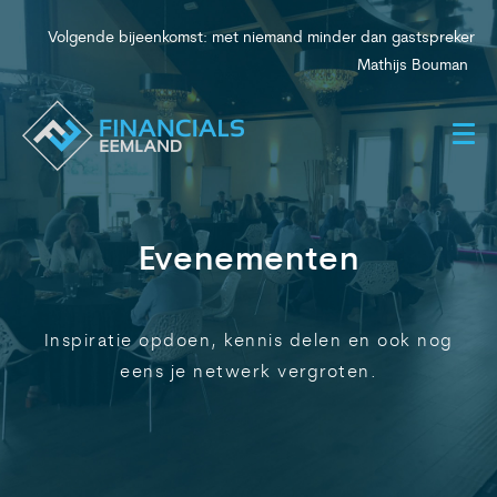
V
o
l
g
e
n
d
e
b
i
j
e
e
n
k
o
m
s
t
:
m
e
t
n
i
e
m
a
n
d
m
i
n
d
e
r
d
a
n
g
a
s
t
s
p
r
e
k
e
r
|
M
a
t
h
i
j
s
B
o
u
m
a
n
Evenementen
Inspiratie opdoen, kennis delen en ook nog
eens je netwerk vergroten.